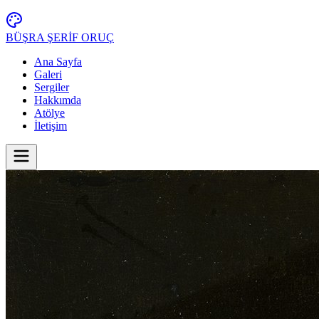
BÜŞRA ŞERİF ORUÇ
Ana Sayfa
Galeri
Sergiler
Hakkımda
Atölye
İletişim