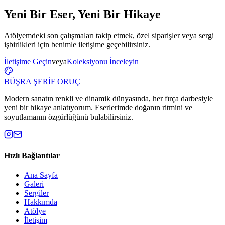
Yeni Bir Eser, Yeni Bir Hikaye
Atölyemdeki son çalışmaları takip etmek, özel siparişler veya sergi
işbirlikleri için benimle iletişime geçebilirsiniz.
İletişime Geçin
veya
Koleksiyonu İnceleyin
BÜŞRA ŞERİF ORUÇ
Modern sanatın renkli ve dinamik dünyasında, her fırça darbesiyle
yeni bir hikaye anlatıyorum. Eserlerimde doğanın ritmini ve
soyutlamanın özgürlüğünü bulabilirsiniz.
Hızlı Bağlantılar
Ana Sayfa
Galeri
Sergiler
Hakkımda
Atölye
İletişim